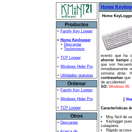
Home Keylog
Home KeyLogger,
Productos
+
Family Key Logger
+
Home Keylogger
+
Descargar
+
Testimonios
evento que ha o
+
TCP Logger
ahorrar tiempo
p
que son frecuent
+
Windows Hider Pro
inmediatamente re
semana atrás. 
+
Utilidades gratuitas
contraseńas
que h
de accidentes!
Ordenar
SO:
Windows 95, 
+
Family Key Logger
+
Windows Hider Pro
[
Vea
+
TCP Logger
Características 
Otros
Muy fácil de u
Keylogger pued
+
Descargar
culaquiera.
Rápido acceso a
+
Acerca de