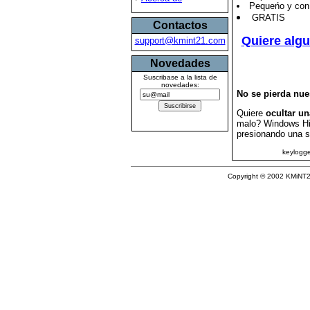
Pequeńo y con 
GRATIS
Contactos
Quiere algu
support@kmint21.com
Novedades
Suscribase a la lista de
novedades:
No se pierda nue
Quiere
ocultar u
malo? Windows Hid
presionando una s
keylogge
Copyright © 2002 KMiNT21