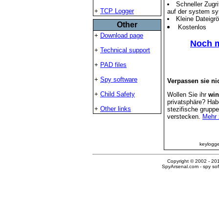
Schneller Zugri
+
TCP Logger
auf der system sy
Kleine Dateigr
Other
Kostenlos
+
Download page
Noch m
+
Technical support
+
PAD files
+
Spy software
Verpassen sie ni
+
Child Safety
Wollen Sie ihr
win
privatsphäre? Hab
+
Other links
stezifische gruppe
verstecken.
Mehr 
keylogge
Copyright © 2002 - 201
SpyArsenal.com -
spy so