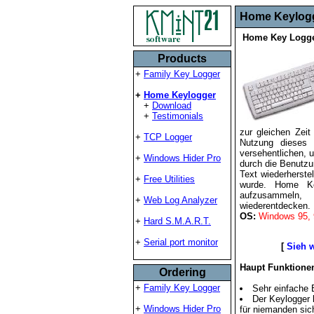
Home Keylog
Home Key Logger
Products
+
Family Key Logger
+
Home Keylogger
+
Download
+
Testimonials
zur gleichen Zeit
+
TCP Logger
Nutzung dieses 
versehentlichen, 
+
Windows Hider Pro
durch die Benutzu
Text wiederherstel
+
Free Utilities
wurde. Home Ke
aufzusammeln,
+
Web Log Analyzer
wiederentdecken. 
OS:
Windows 95, 
+
Hard S.M.A.R.T.
+
Serial port monitor
[
Sieh 
Haupt Funktione
Ordering
+
Family Key Logger
Sehr einfache
Der Keylogger 
+
Windows Hider Pro
für niemanden sich